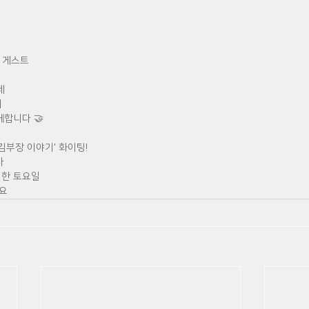
 게스트
제
제
께합니다 🤝
김부장 이야기' 화이팅!
사
별한 토요일
요