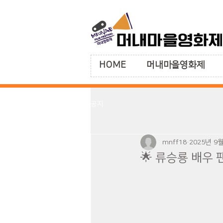
HOME
머내마을영화제
공지
mnff18
2025년 9
🌟 류승룡 배우 팬