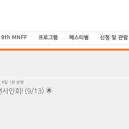
9th MNFF
프로그램
페스티벌
신청 및 관람
월 8일
1분 분량
사인회! (9/13) 🌟