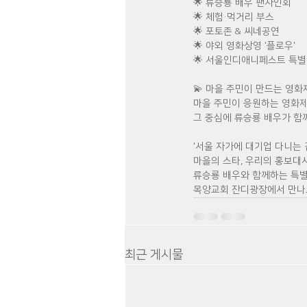
🌟 류승룡 배우 팬사인회
🌟 체험·먹거리 부스
🌟 포토존 & 씨네공연
🌟 야외 영화상영 '플로우' 
🌟 서울인디애니페스트 특별
💫 마을 주민이 만드는 영화
마을 주민이 응원하는 영화
그 중심에 류승룡 배우가 함
'서울 자가에 대기업 다니는 
마을의 스타, 우리의 홍보대
류승룡 배우와 함께하는 특
목양교회 잔디광장에서 만나
최근 게시물