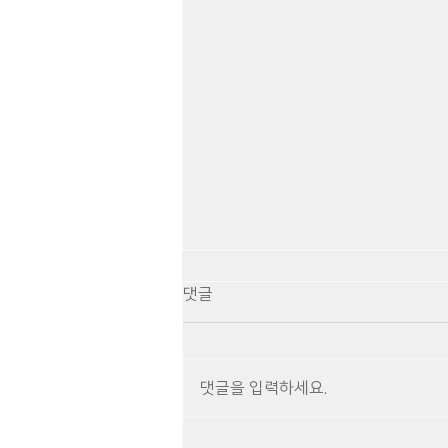
댓글
댓글을 입력하세요.
제9회 머내마을영화제 "그럼에도