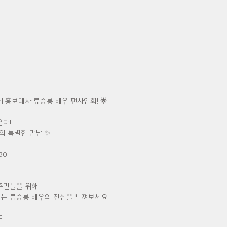
제 홍보대사 류승룡 배우 팬사인회! 🌟
온다!
의 특별한 만남 ✨
30 
주민들을 위해
는 류승룡 배우의 진심을 느껴보세요 
트