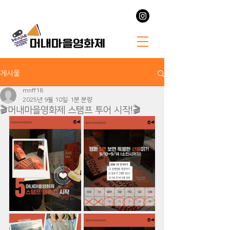
게시물
mnff18
2025년 9월 10일
1분 분량
🎬머내마을영화제 스탬프 투어 시작!🎬