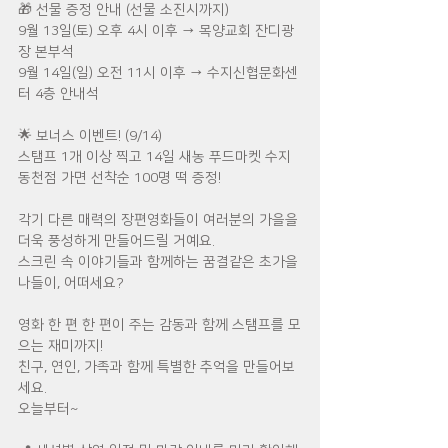
🎁 선물 증정 안내 (선물 소진시까지)
9월 13일(토) 오후 4시 이후 → 목양교회 잔디광
장 본부석
9월 14일(일) 오전 11시 이후 → 수지신협문화센
터 4층 안내석
🌟 보너스 이벤트! (9/14) 
스탬프 1개 이상 찍고 14일 새농 푸드마켓 수지
동천점 가면 선착순 100명 떡 증정!
각기 다른 매력의 장편영화들이 여러분의 가을을 
더욱 풍성하게 만들어드릴 거예요. 
스크린 속 이야기들과 함께하는 꿈결같은 초가을 
나들이, 어떠세요?
영화 한 편 한 편이 주는 감동과 함께 스탬프를 모
으는 재미까지!
친구, 연인, 가족과 함께 특별한 추억을 만들어보
세요.
오늘부터~ 