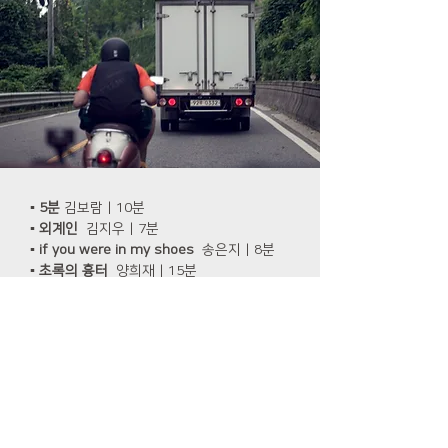
▪ 5분
김보람 | 10분
▪ 외계인
김지우 | 7분
▪ if you were in my shoes
송은지 | 8분
▪ 초록의 흉터
양희재 | 15분
▪ 정복구2
오진아 | 10분
▪ 심연(Deep Red)
이하주 | 5분
▪ 개리뷰
전세훈 | 10분
▪ 공백
전유주 | 5분
▪ 누가 골리앗인가?
김정수 | 5분