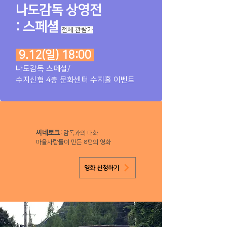
나도감독 상영전
: ​스페셜
전체 관람가
9.12(일) 18:00
나도감독 스페셜​/
수지신협 4층 문화센터 수지홀 이벤트
씨네토크:
감독과의 대화.
마을사람들이 만든 8편의 영화
영화 신청하기