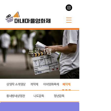
프로그램
상영작 소개영상
개막제
야외영화축제
폐막제
동네방네상영관
나도감독
청년감독